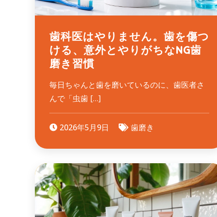
歯科医はやりません。歯を傷つ
ける、意外とやりがちなNG歯
磨き習慣
毎日ちゃんと歯を磨いているのに、歯医者さ
んで「虫歯 […]
2026年5月9日
歯磨き