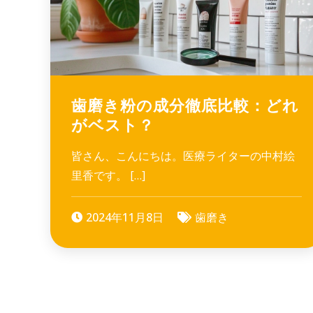
歯磨き粉の成分徹底比較：どれ
がベスト？
皆さん、こんにちは。医療ライターの中村絵
里香です。 […]
2024年11月8日
歯磨き