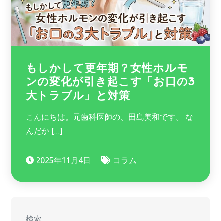
もしかして更年期？女性ホルモ
ンの変化が引き起こす「お口の3
大トラブル」と対策
こんにちは。元歯科医師の、田島美和です。 な
んだか […]
2025年11月4日
コラム
検索