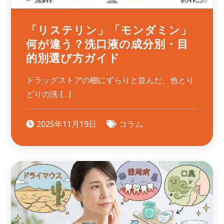
「リステリン」「モンダミン」
何が違う？洗口液の成分別・目
的別選び方ガイド
ドラッグストアの棚にずらりと並んだ、色とり
どりの洗 […]
2025年11月19日
コラム